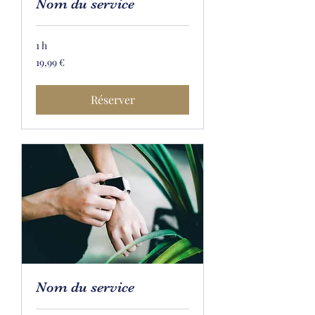
Nom du service
1 h
19,99
19,99 €
euros
Réserver
Nom du service