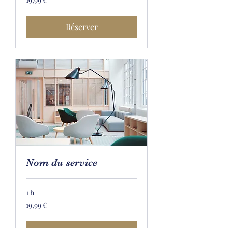
euros
Réserver
Nom du service
1 h
19,99
19,99 €
euros